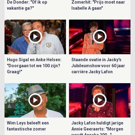
De Donder: "Of ik op
Zomerhit: "Prijs moet naar
vakantie ga?"
Isabelle A gaan"
Hugo Sigal en Anke Helsen:
Staande ovatie in Jacky's
"Doorgaan tot we 100 zijn?
Jubileumshow voor 60 jaar
Graag!"
carrière Jacky Lafon
Wim Leys beleeft een
Jacky Lafon huldigt jarige
fantastische zomer
Annie Geeraerts: "Morgen