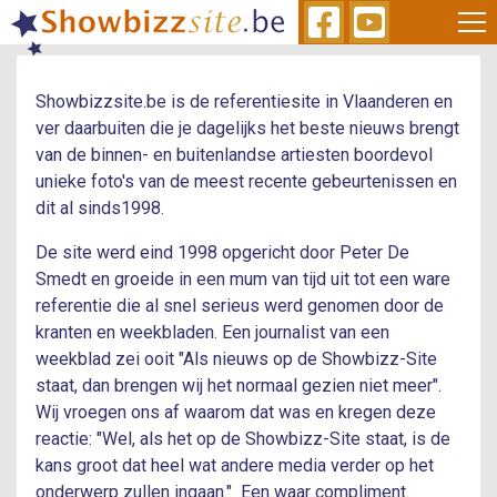
Skip
to
main
content
Showbizzsite.be is de referentiesite in Vlaanderen en
ver daarbuiten die je dagelijks het beste nieuws brengt
van de binnen- en buitenlandse artiesten boordevol
unieke foto's van de meest recente gebeurtenissen en
dit al sinds1998.
De site werd eind 1998 opgericht door Peter De
Smedt en groeide in een mum van tijd uit tot een ware
referentie die al snel serieus werd genomen door de
kranten en weekbladen. Een journalist van een
weekblad zei ooit "Als nieuws op de Showbizz-Site
staat, dan brengen wij het normaal gezien niet meer".
Wij vroegen ons af waarom dat was en kregen deze
reactie: "Wel, als het op de Showbizz-Site staat, is de
kans groot dat heel wat andere media verder op het
onderwerp zullen ingaan." Een waar compliment.