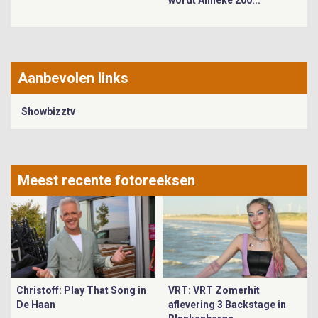
wordt Anneke 200..."
Aanbevolen links
Showbizztv
Meest recente fotoreeksen
Christoff: Play That Song in
VRT: VRT Zomerhit
De Haan
aflevering 3 Backstage in