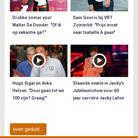
Drukke zomer voor
Sam Gooris bij VRT
Walter De Donder: "Of ik
Zomerhit: "Prijs moet
op vakantie ga?"
naar Isabelle A gaan"
Hugo Sigal en Anke
Staande ovatie in Jacky's
Helsen: "Doorgaan tot we
Jubileumshow voor 60
100 zijn? Graag!"
jaar carrière Jacky Lafon
even geduld ...