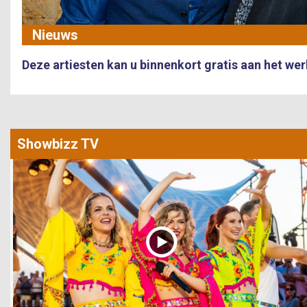
Nieuws
Deze artiesten kan u binnenkort gratis aan het we
Showbizz TV