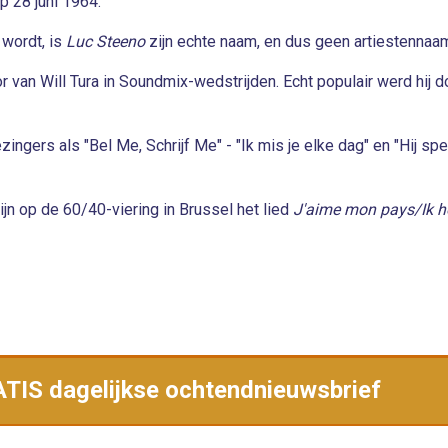
p 28 juni 1964.
 wordt, is
Luc Steeno
zijn echte naam, en dus geen artiestennaa
ator van Will Tura in Soundmix-wedstrijden. Echt populair werd h
zingers als "Bel Me, Schrijf Me" - "Ik mis je elke dag" en "Hij 
jn op de 60/40-viering in Brussel het lied
J'aime mon pays/Ik h
RATIS dagelijkse ochtendnieuwsbrief