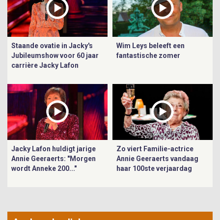
Staande ovatie in Jacky's
Wim Leys beleeft een
Jubileumshow voor 60 jaar
fantastische zomer
carrière Jacky Lafon
Jacky Lafon huldigt jarige
Zo viert Familie-actrice
Annie Geeraerts: "Morgen
Annie Geeraerts vandaag
wordt Anneke 200..."
haar 100ste verjaardag