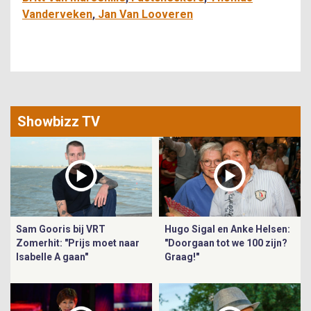
Vanderveken
Jan Van Looveren
Showbizz TV
Sam Gooris bij VRT
Hugo Sigal en Anke Helsen:
Zomerhit: "Prijs moet naar
"Doorgaan tot we 100 zijn?
Isabelle A gaan"
Graag!"