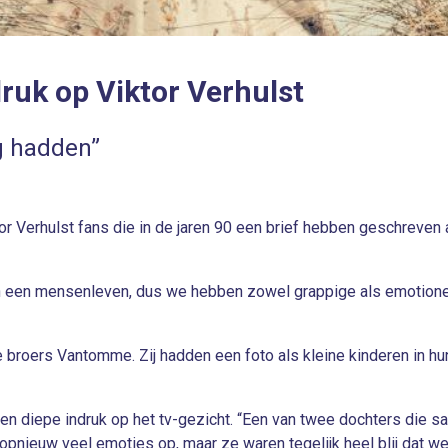
ruk op Viktor Verhulst
og hadden”
or Verhulst fans die in de jaren 90 een brief hebben geschreven
 in een mensenleven, dus we hebben zowel grappige als emotionele
rie broers Vantomme. Zij hadden een foto als kleine kinderen in
en diepe indruk op het tv-gezicht. “Een van twee dochters die s
opnieuw veel emoties op, maar ze waren tegelijk heel blij dat we