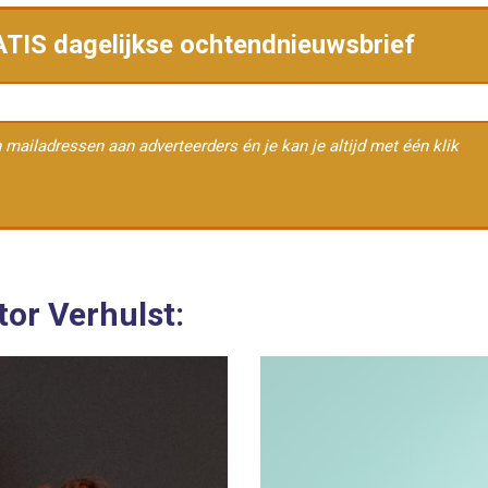
RATIS dagelijkse ochtendnieuwsbrief
en mailadressen aan adverteerders én je kan je altijd met één klik
tor Verhulst: