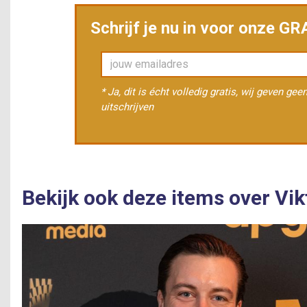
Schrijf je nu in voor onze G
* Ja, dit is écht volledig gratis, wij geven ge
uitschrijven
Bekijk ook deze items over Vik