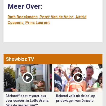
Meer Over:
Ruth Beeckmans
Peter Van de Veire
Astrid
Coppens
Prins Laurent
Showbizz TV
Christoff doet mysterieus
Bekend volk uit de bol op
over concert in Lotto Arena:
pridewagen van Qmusic
"Wie de gasten zijn?"