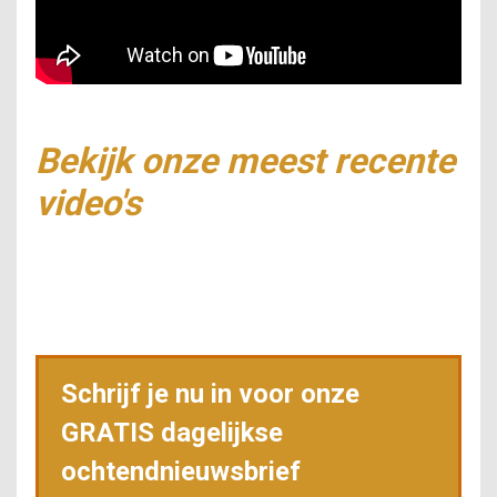
Bekijk onze meest recente
video's
Schrijf je nu in voor onze
GRATIS dagelijkse
ochtendnieuwsbrief