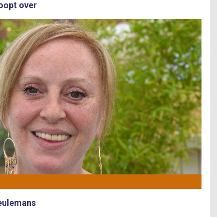
loopt over
Ceulemans