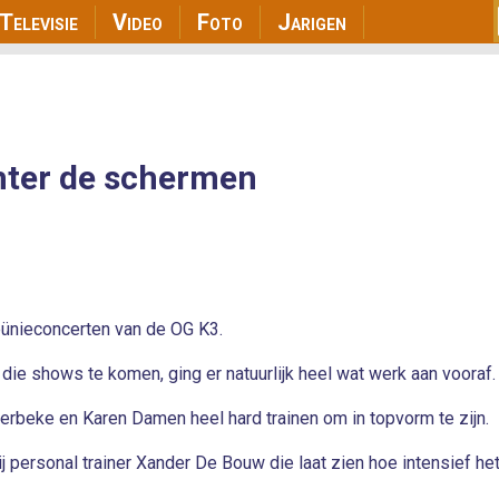
avigation
Skip
Televisie
Video
Foto
Jarigen
to
main
content
chter de schermen
reünieconcerten van de OG K3.
 die shows te komen, ging er natuurlijk heel wat werk aan vooraf.
erbeke en Karen Damen heel hard trainen om in topvorm te zijn.
ij personal trainer Xander De Bouw die laat zien hoe intensief he